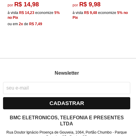
R$ 14,98
R$ 9,98
por
por
à vista
R$ 14,23
economize
5%
à vista
R$ 9,48
economize
5%
no
no Pix
Pix
ou em
2x
de
R$ 7,49
Newsletter
CADASTRAR
BMC ELETRONICOS, TELEFONIA E PRESENTES
LTDA
Rua Doutor Ignácio Proença de Gouveia, 1064, Portão Chumbo
-
Parque