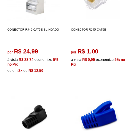
CONECTOR RJ45 CAT5E BLINDADO
CONECTOR RJ45 CAT5E
R$ 24,99
R$ 1,00
por
por
à vista
R$ 23,74
economize
5%
à vista
R$ 0,95
economize
5%
no
no Pix
Pix
ou em
2x
de
R$ 12,50