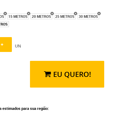
OS
15 METROS
20 METROS
25 METROS
30 METROS
TROS
UN
EU QUERO!
ga estimados para sua região: