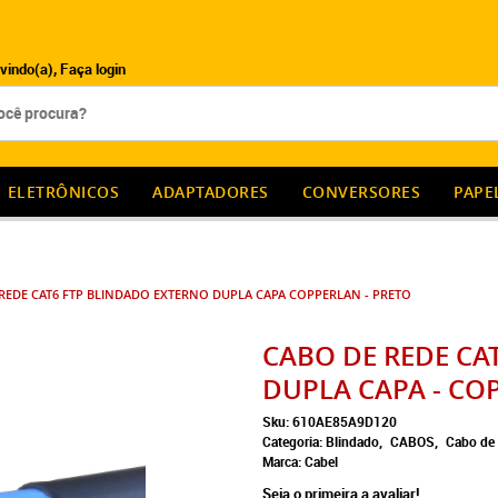
vindo(a),
Faça login
ELETRÔNICOS
ADAPTADORES
CONVERSORES
PAPE
REDE CAT6 FTP BLINDADO EXTERNO DUPLA CAPA COPPERLAN - PRETO
CABO DE REDE CA
DUPLA CAPA - CO
Sku:
610AE85A9D120
Categoria:
Blindado
CABOS
Cabo de
Marca:
Cabel
Seja o primeira a avaliar!