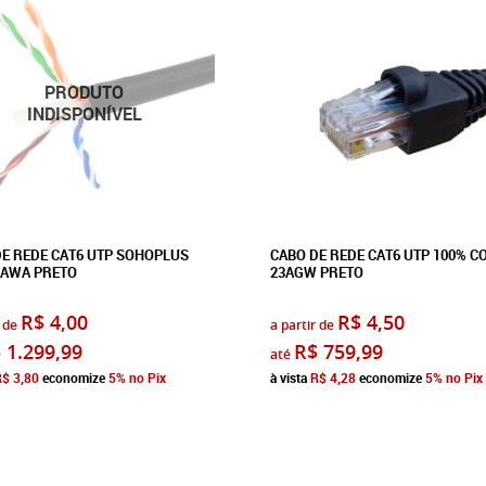
E REDE CAT6 UTP SOHOPLUS
CABO DE REDE CAT6 UTP 100% C
AWA PRETO
23AGW PRETO
R$ 4,00
R$ 4,50
 de
a partir de
 1.299,99
R$ 759,99
até
$ 3,80
economize
5%
no Pix
à vista
R$ 4,28
economize
5%
no Pix