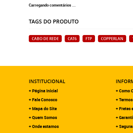
Carregando comentários ...
TAGS DO PRODUTO
CABO DE REDE
CAT6
FTP
COPPERLAN
INSTITUCIONAL
INFORM
Página Inicial
Como C
Fale Conosco
Termos
Mapa do Site
Fretes 
Quem Somos
Garanti
Onde estamos
Segura