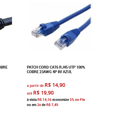
OBRE
PATCH CORD CAT6 RJ45 UTP 100%
CABO DE 
COBRE 23AWG 4P 8V AZUL
AZUL COP
R$ 14,90
a partir de
a partir de
R$ 19,90
R$ 4
até
até
à vista
R$ 14,16
economize
5%
no Pix
à vista
R$ 1
ou em
2x
de
R$ 7,45
ou em
2x
d