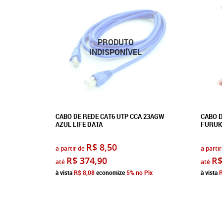
CABO DE REDE CAT6 UTP CCA 23AGW
CABO D
AZUL LIFE DATA
FURUK
R$ 8,50
a partir de
a partir
R$ 374,90
R$
até
até
à vista
R$ 8,08
economize
5%
no Pix
à vista
R