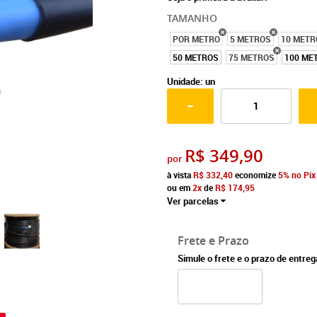
TAMANHO
POR METRO
5 METROS
10 METR
50 METROS
75 METROS
100 ME
Unidade: un
R$ 349,90
por
à vista
R$ 332,40
economize
5%
no Pix
ou em
2x
de
R$ 174,95
Ver parcelas
Frete e Prazo
Simule o frete e o prazo de entre