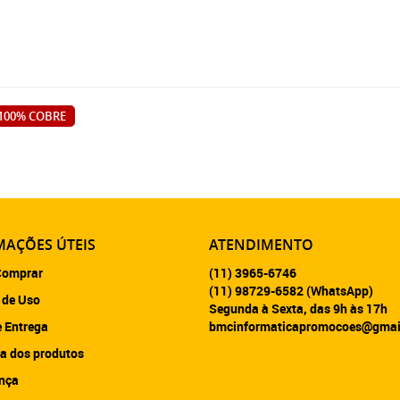
100% COBRE
AÇÕES ÚTEIS
ATENDIMENTO
omprar
(11)
3965-6746
(11)
98729-6582
(WhatsApp)
 de Uso
Segunda à Sexta, das 9h às 17h
e Entrega
bmcinformaticapromocoes@gmai
a dos produtos
nça