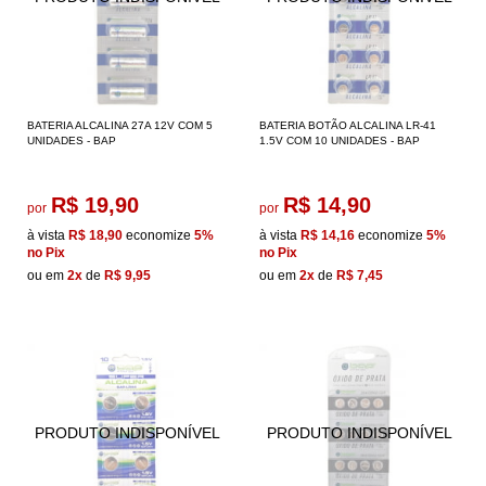
BATERIA ALCALINA 27A 12V COM 5
BATERIA BOTÃO ALCALINA LR-41
UNIDADES - BAP
1.5V COM 10 UNIDADES - BAP
R$ 19,90
R$ 14,90
por
por
à vista
R$ 18,90
economize
5%
à vista
R$ 14,16
economize
5%
no Pix
no Pix
ou em
2x
de
R$ 9,95
ou em
2x
de
R$ 7,45