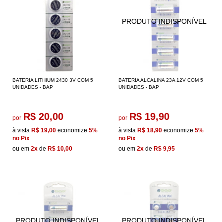
BATERIA LITHIUM 2430 3V COM 5
BATERIA ALCALINA 23A 12V COM 5
UNIDADES - BAP
UNIDADES - BAP
R$ 20,00
R$ 19,90
por
por
à vista
R$ 19,00
economize
5%
à vista
R$ 18,90
economize
5%
no Pix
no Pix
ou em
2x
de
R$ 10,00
ou em
2x
de
R$ 9,95