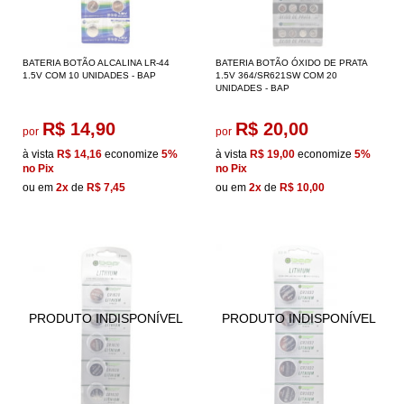
BATERIA BOTÃO ALCALINA LR-44
BATERIA BOTÃO ÓXIDO DE PRATA
1.5V COM 10 UNIDADES - BAP
1.5V 364/SR621SW COM 20
UNIDADES - BAP
R$ 14,90
R$ 20,00
por
por
à vista
R$ 14,16
economize
5%
à vista
R$ 19,00
economize
5%
no Pix
no Pix
ou em
2x
de
R$ 7,45
ou em
2x
de
R$ 10,00